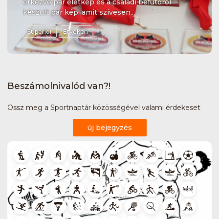
érkezve pár életkép és a családi befutóról
készült pár kép, amit szívesen...
Superior
Etyeken
Beszámolnivalód van?!
Ossz meg a Sportnaptár közösségével valami érdekeset
új bejegyzés