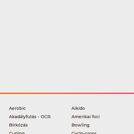
Aerobic
Aikido
Akadályfutás - OCR
Amerikai foci
Bírkózás
Bowling
Curling
Cyclo-cross