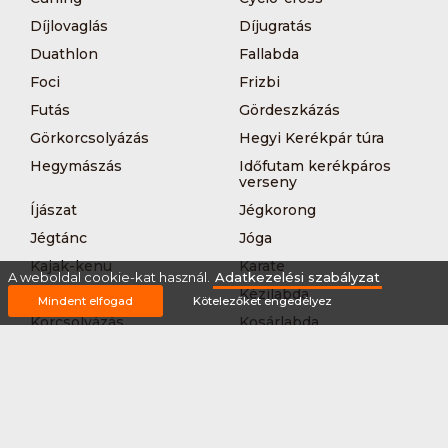
Díjlovaglás
Díjugratás
Duathlon
Fallabda
Foci
Frizbi
Futás
Gördeszkázás
Görkorcsolyázás
Hegyi Kerékpár túra
Hegymászás
Időfutam kerékpáros
verseny
Íjászat
Jégkorong
Jégtánc
Jóga
Kajak-kenu
Karate
A weboldal cookie-kat használ.
Adatkezelési szabályzat
Kerékpár túra
Kézilabda
Mindent elfogad
Kötelezőket engedélyez
Korcsolyázás
Kosárlabda
Krikett
Kung-fu
Kutyás terepfutás
Lövészet
MTB-
Műkorcsolya
hegyikerékpározás