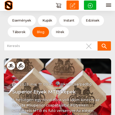
Események
Kupák
Instant
Edzések
Táborok
Blog
Hírek
kovacsarpadbp
2022. máj. 17. 09:40
Superior Etyek MTB képek
A hétvégén egy rövid irőre volt időm kinézni az
Újbuda #Superior csapata által #Etyeken
szervezett MTB és futó versenyre.Az eléjén