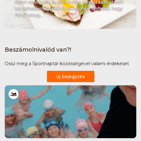
olyan sportolók is, akik korán reggel aktívabbak.
Ha felkelést követően az első gondolatod, hogy
hány réteg...
Beszámolnivalód van?!
Ossz meg a Sportnaptár közösségével valami érdekeset
új bejegyzés