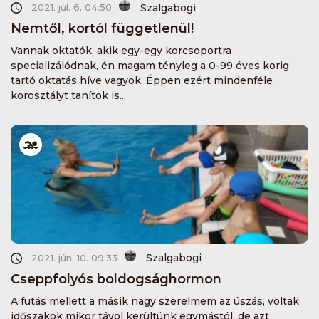
Szalgabogi
2021. júl. 6. 04:50
Nemtől, kortól függetlenül!
Vannak oktatók, akik egy-egy korcsoportra
specializálódnak, én magam tényleg a 0-99 éves korig
tartó oktatás híve vagyok. Éppen ezért mindenféle
korosztályt tanítok is...
Szalgabogi
2021. jún. 10. 09:33
Cseppfolyós boldogsághormon
A futás mellett a másik nagy szerelmem az úszás, voltak
időszakok mikor távol kerültünk egymástól, de azt