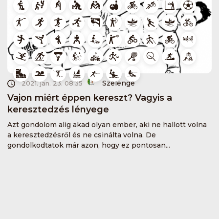
Szelenge
2021. jan. 23. 08:35
Vajon miért éppen kereszt? Vagyis a
keresztedzés lényege
Azt gondolom alig akad olyan ember, aki ne hallott volna
a keresztedzésről és ne csinálta volna. De
gondolkodtatok már azon, hogy ez pontosan...