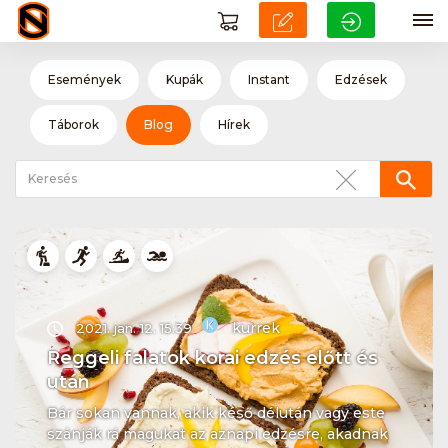
Események
Kupák
Instant
Edzések
Táborok
Blog
Hírek
kurrek
2021. jan. 12. 15:39
Reggeli falatok korai edzés előtt és
után
Bár sokan vannak, akik késő délután vagy este
szánják rá magukat az aznapi edzésre, akadnak