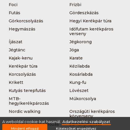
Foci
Frizbi
Futás
Gördeszkázás
Görkorcsolyázás
Hegyi Kerékpár túra
Hegymászás
Időfutam kerékpáros
verseny
Íjászat
Jégkorong
Jégtánc
Jóga
Kajak-kenu
Karate
Kerékpár túra
Kézilabda
Korcsolyázás
Kosárlabda
Krikett
Kung-fu
Kutyás terepfutás
Lövészet
MTB-
Műkorcsolya
hegyikerékpározás
Nordic walking
Országúti kerékpáros
körverseny
A weboldal cookie-kat használ.
Adatkezelési szabályzat
Országúti kerékpározás
Sárkányhajózás
Mindent elfogad
Kötelezőket engedélyez