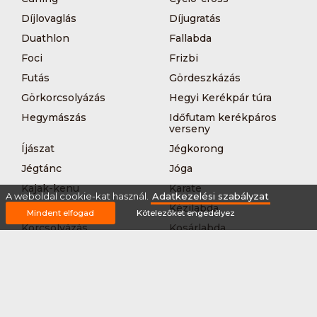
Díjlovaglás
Díjugratás
Duathlon
Fallabda
Foci
Frizbi
Futás
Gördeszkázás
Görkorcsolyázás
Hegyi Kerékpár túra
Hegymászás
Időfutam kerékpáros
verseny
Íjászat
Jégkorong
Jégtánc
Jóga
Kajak-kenu
Karate
A weboldal cookie-kat használ.
Adatkezelési szabályzat
Kerékpár túra
Kézilabda
Mindent elfogad
Kötelezőket engedélyez
Korcsolyázás
Kosárlabda
Krikett
Kung-fu
Kutyás terepfutás
Lövészet
MTB-
Műkorcsolya
hegyikerékpározás