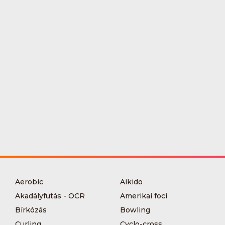
Aerobic
Aikido
Akadályfutás - OCR
Amerikai foci
Bírkózás
Bowling
Curling
Cyclo-cross