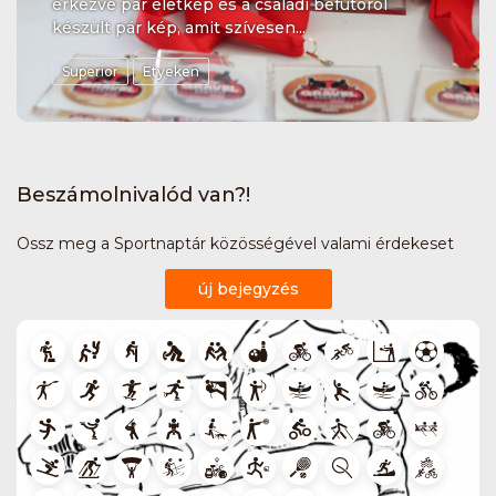
érkezve pár életkép és a családi befutóról
készült pár kép, amit szívesen...
Superior
Etyeken
Beszámolnivalód van?!
Ossz meg a Sportnaptár közösségével valami érdekeset
új bejegyzés