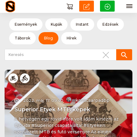
Események
Kupák
Instant
Edzések
Táborok
Blog
Hírek
kovacsarpadbp
2022. máj. 17. 09:40
Superior Etyek MTB képek
A hétvégén egy rövid irőre volt időm kinézni az
Újbuda #Superior csapata által #Etyeken
szervezett MTB és futó versenyre.Az eléjén